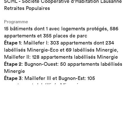
SCHL - Société Coopérative d'Habitation Lausanne
Retraites Populaires
Programme
15 bâtiments dont 1 avec logements protégés, 586
appartements et 355 places de parc
Étape 1
: Maillefer I: 303 appartements dont 234
labéllisés Minergie-Eco et 69 labéllisés Minergie,
Maillefer II: 128 appartements labéllisés Minergie
Étape 2
: Bugnon-Ouest: 50 appartements labéllisés
Minergie
Étape 3
: Maillefer III et Bugnon-Est: 105
appartements labéllisés Minergie
Surface (SBP)
2
66'235 m
2
Étape 1
: Maillefer I: 27'780 m
Maillefer II: 17'430
2
m
2
Étape 2
: Bugnon-Ouest: 4'703 m