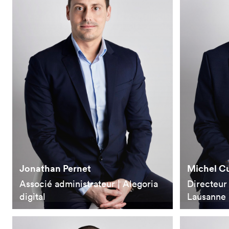
Jonathan Pernet
Michel C
Associé administrateur | Alegoria
Directeur 
digital
Lausanne