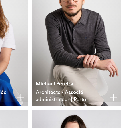
Michael Pereira
iée
Architecte - Associé
administrateur | Porto