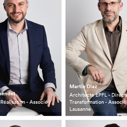
Martin Diaz
uendet
Architecte EPFL - Direct
Réalisation - Associé |
Transformation - Associé 
Lausanne