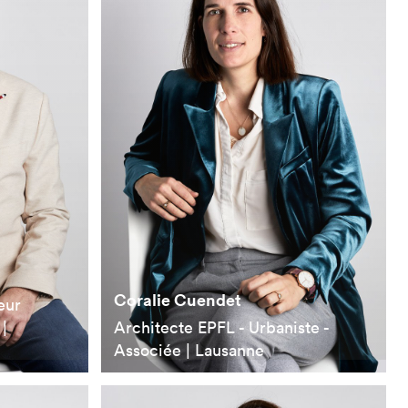
Coralie Cuendet
eur
|
Architecte EPFL - Urbaniste -
Associée | Lausanne