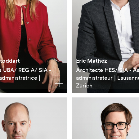
Stoddart
Eric Mathez
e UBA/ REG A/ SIA -
Architecte HES/ SIA - A
dministratrice |
administrateur | Lausanne
Zürich