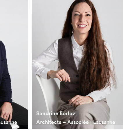
Sandrine Borloz
ausanne
Architecte – Associée | Lausanne