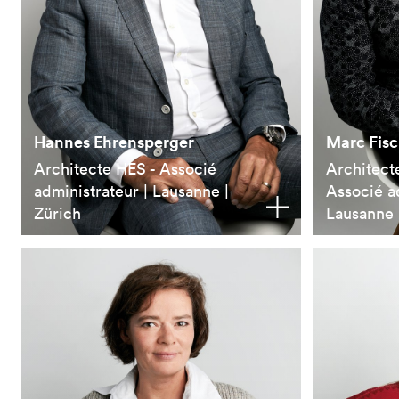
Hannes Ehrensperger
Marc Fisc
Architecte HES - Associé
Architect
administrateur | Lausanne |
Associé ad
Zürich
Lausanne