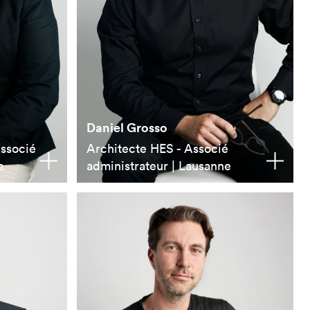
Daniel Grosso
Associé
Architecte HES - Associé
e
administrateur | Lausanne