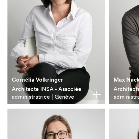
Cornélia Volkringer
Max Nac
Architecte INSA - Associée
Architect
administratrice | Genève
administr