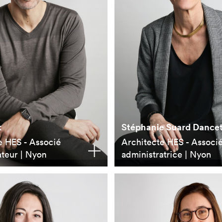
k
Stéphanie Suard Dance
e HES - Associé
Architecte HES - Associ
ateur | Nyon
administratrice | Nyon