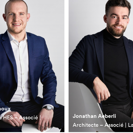
noux
Jonathan Aeberli
e HES – Associé |
Architecte – Associé | L