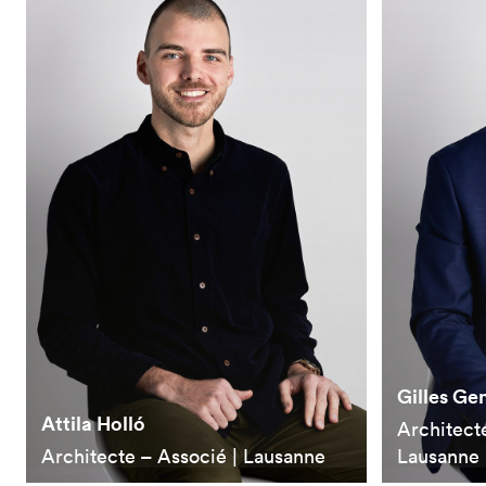
Gilles Ge
Attila Holló
Architect
Architecte – Associé | Lausanne
Lausanne