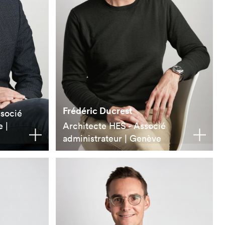
Frédéric Ducrest
ssocié
 |
Architecte HES - Associé
administrateur | Genève