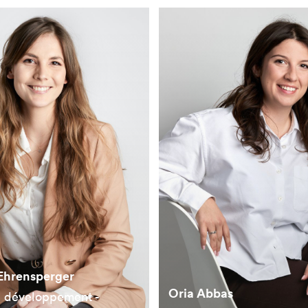
Ehrensperger
Oria Abbas
e développement -