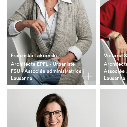
Franziska Lakomski
Victoria 
Architecte EPFL - Urbaniste
Architect
FSU - Associée administratrice |
Associée a
Lausanne
Lausanne