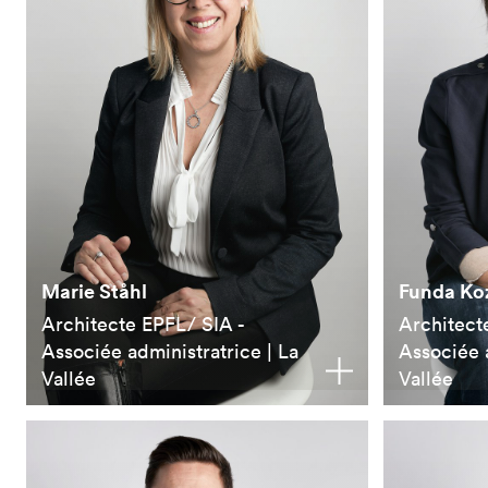
Marie Ståhl
Funda Ko
Architecte EPFL/ SIA -
Architec
Associée administratrice | La
Associée a
Vallée
Vallée