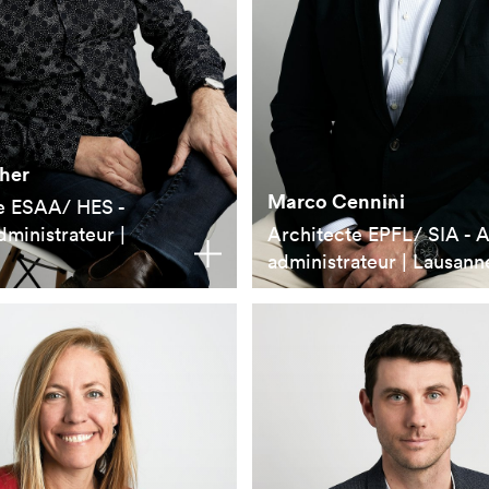
her
Marco Cennini
e ESAA/ HES -
ministrateur |
Architecte EPFL/ SIA - 
administrateur | Lausann