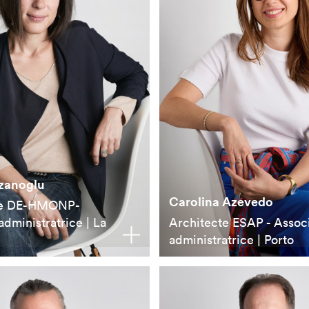
zanoglu
Carolina Azevedo
te DE-HMONP-
dministratrice | La
Architecte ESAP - Assoc
administratrice | Porto