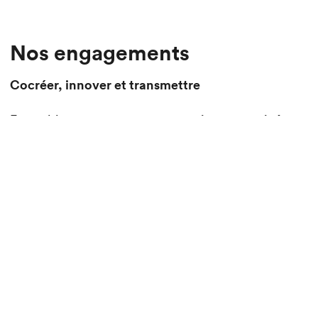
Nos engagements
Cocréer, innover et transmettre
Ensemble, nous concevons ce qui ne pourrait être
produit seul et transformons les contraintes en
opportunités en tissant le lien entre l’expérience
d’hier et les talents de demain.
Nous cultivons un environnement où l’innovation se
vit au quotidien : recherche, exploration, design
paramétrique, nouvelles technologies et
expérimentation nourrissent notre approche et
stimulent la créativité collective.
Le développement de projets sur mesure,