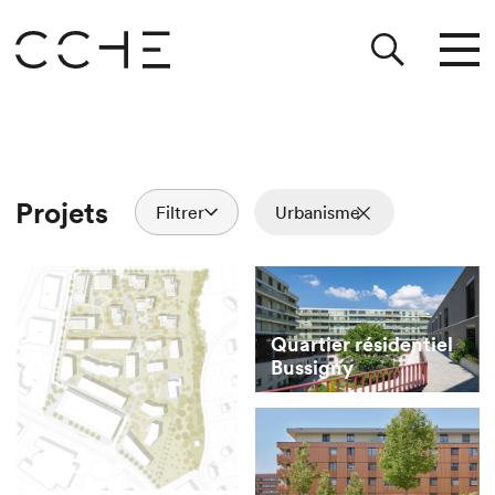
Projets
Filtrer
Urbanisme
Quartier résidentiel
Bussigny
Ley Outre