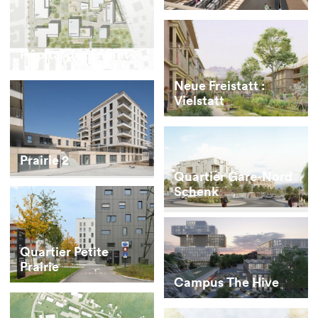
Hôpital des Enfants
Neue Freistatt :
Vielstatt
Prairie 2
Quartier Gare-Nord
Schenk
Quartier Petite
Prairie
Campus The Hive