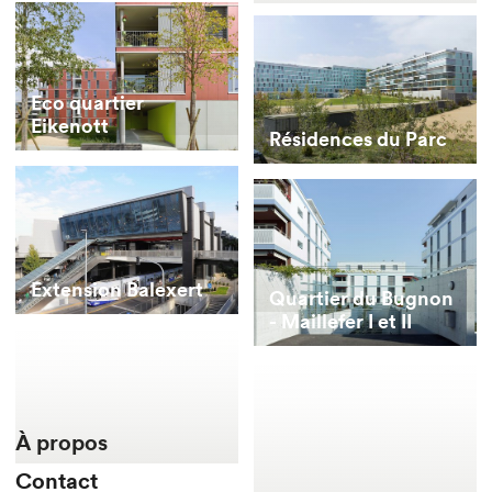
Eco quartier
Eikenott
Résidences du Parc
Extension Balexert
Quartier du Bugnon
- Maillefer I et II
À propos
Contact