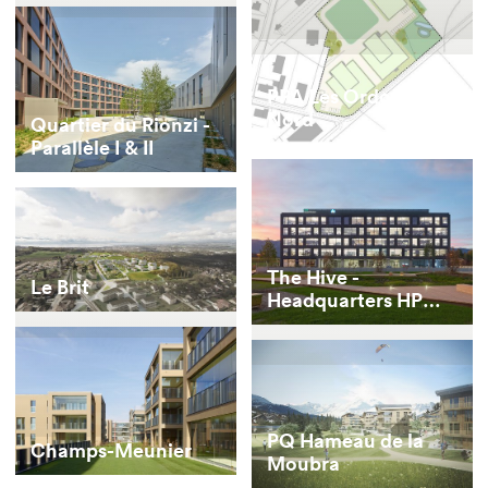
PPA Les Ordons
Nord
Quartier du Rionzi -
Parallèle I & II
The Hive -
Le Brit
Headquarters HP
Inc. et HP Enterprise
PQ Hameau de la
Champs-Meunier
Moubra