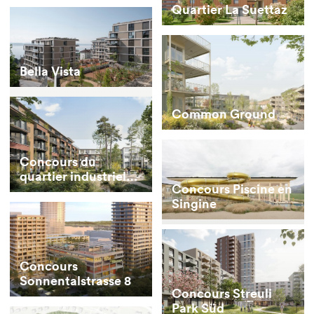
Quartier La Suettaz
Bella Vista
Common Ground
Concours du
quartier industriel
Concours Piscine en
RAD
Singine
Concours
Sonnentalstrasse 8
Concours Streuli
Park Süd