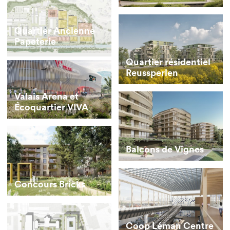
Quartier Ancienne
Papeterie
Quartier résidentiel
Reussperlen
Valais Arena et
Écoquartier VIVA
Balcons de Vignes
Concours Bricks
Coop Léman Centre