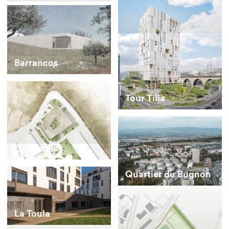
Barrancos
Tour Tilia
Carcavelos
Quartier du Bugnon
La Toula