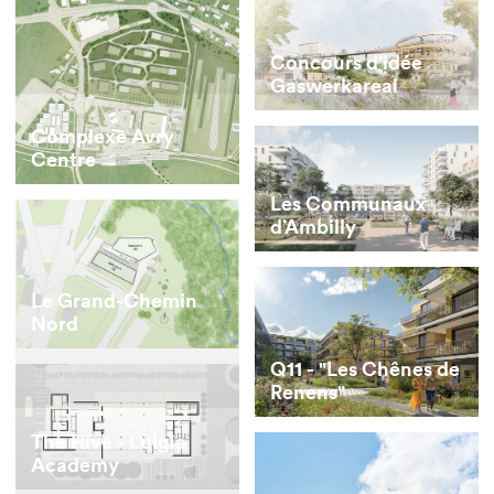
Concours d’idée
Gaswerkareal
Complexe Avry
Centre
Les Communaux
d’Ambilly
Le Grand-Chemin
Nord
Q11 - "Les Chênes de
Renens"
The Hive - Luigia
Academy