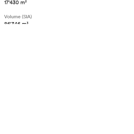
17'430 m²
Volume (SIA)
86'346 m³
Réalisation
CCHE Lausanne SA