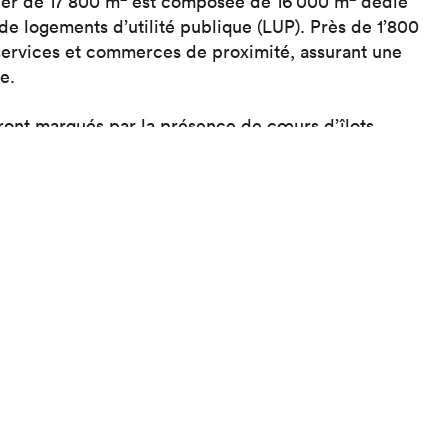
ier de 17’800 m
est composée de 16’000 m
dédié
 logements d’utilité publique (LUP). Près de 1’800
s services et commerces de proximité, assurant une
e.
ront marqués par la présence de cœurs d’îlots
e de mobilité douce reliant le quartier de Plan-Dessus
llage de cette approbation, CCHE mène le projet
cohérence entre vision urbaine et réalisation bâtie.