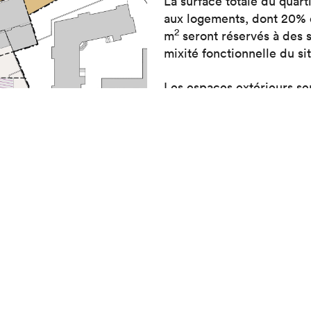
La surface totale du quart
aux logements, dont 20% de
2
m
seront réservés à de
mixité fonctionnelle du sit
Les espaces extérieurs se
végétalisés et d’une voi
à la Veveyse. Dans le si
architectural, assurant la 
rbain