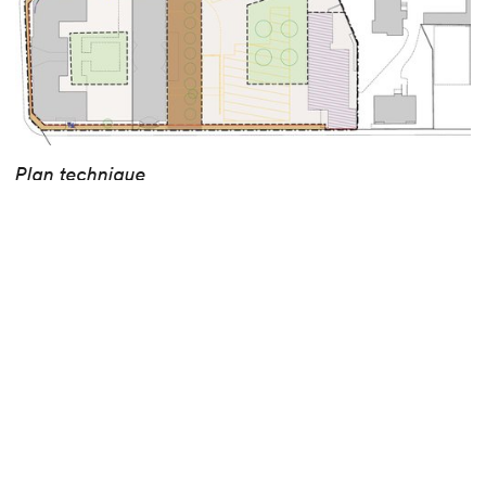
Plan technique
Mixité et verdure au centre du projet
2
La surface totale du quartier de 17’800 m
est
2
composée de 16’000 m
dédié aux logements, dont
20% de logements d’utilité publique (LUP). Près de
2
1’800 m
seront réservés à des services et
commerces de proximité, assurant une mixité
fonctionnelle du site.
Les espaces extérieurs seront marqués par la