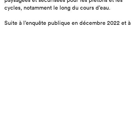
cycles, notamment le long du cours d’eau.
Suite à l’enquête publique en décembre 2022 et à
la levée des oppositions, le plan d’affectation n’a
fait l’objet d’aucun recours et est à présent entré en
vigueur.
Plan d’affectation