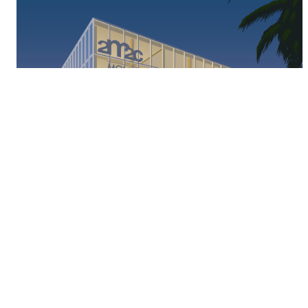
MEP Centre de congrès 2m2c, Montreux