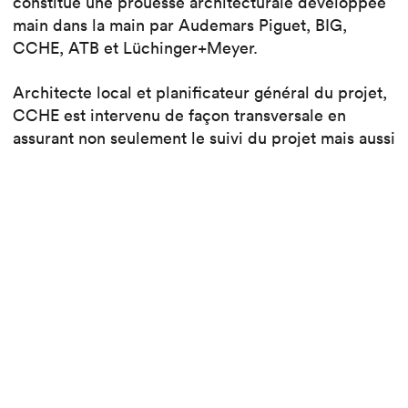
constitue une prouesse architecturale développée
main dans la main par Audemars Piguet, BIG,
CCHE, ATB et Lüchinger+Meyer.
Architecte local et planificateur général du projet,
CCHE est intervenu de façon transversale en
assurant non seulement le suivi du projet mais aussi
les flux d’informations entre les parties prenantes,
la coordination technique, la collaboration avec les
autorités, le contrôle qualité, le suivi budgétaire et
l’exécution des travaux. Pour le bâtiment
historique, CCHE a en outre développé le concept
architectural.
Lire aussi