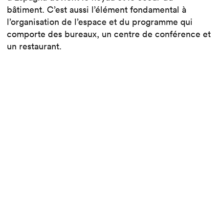
bâtiment. C’est aussi l’élément fondamental à
l’organisation de l’espace et du programme qui
comporte des bureaux, un centre de conférence et
un restaurant.
Ce projet participe à la mutation de tout de le
quartier annexé à la gare de Morges.
Voir le projet
Lire aussi