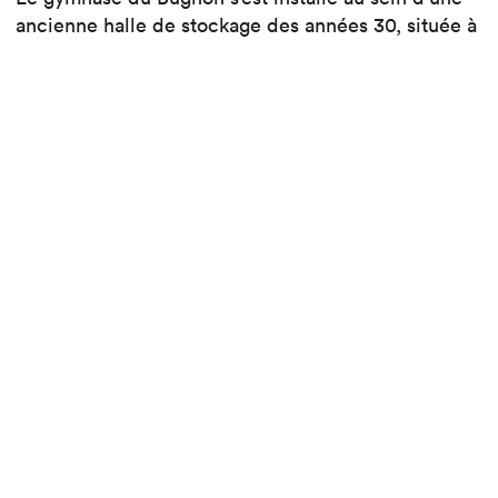
ancienne halle de stockage des années 30, située à
deux pas du centre-ville de Lausanne. Le parti
choisi pour aborder ce projet a été de maintenir en
place l’ensemble de la structure, de la mettre à nu,
puis de créer un jeu entre espaces vides et pleins.
Certaines caractéristiques industrielles, dont
notamment les annotations de manipulation des
véhicules, ont été maintenues aux murs, faisant
écho au passé industriel de la bâtisse.