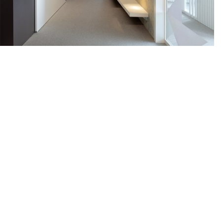
Un élément séparateur a été intégré entre la façade
sud et le noyau central pour créer un couloir de
distribution vers les bureaux fermés et salles de
conférence. Il est revêtu d’un côté par des lames
en bois peintes, s’étendant aussi au plafond avec à
la fois une fonction esthétique et technique. Grâce
à sa composition, l'élément permet l’absorption
phonique et l’intégration de la technique qui est
ainsi distribuée dans les salles de conférence et
bureaux fermés de manière invisible.