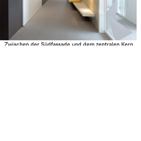
Zwischen der Südfassade und dem zentralen Kern
wurde ein Trennelement integriert, um einen
Verteilungskorridor zu den geschlossenen Büros
und Konferenzräumen zu schaffen. Es ist auf einer
Seite mit lackierten Holzleisten verkleidet, die bis
zur Decke reichen und sowohl eine ästhetische als
auch technische Funktion haben. Dank seiner
Zusammensetzung ermöglicht das Element die
Schallabsorption und Integration der Haustechnik,
die so unsichtbar in die geschlossenen
Konferenzräume und Büros verteilt wird.