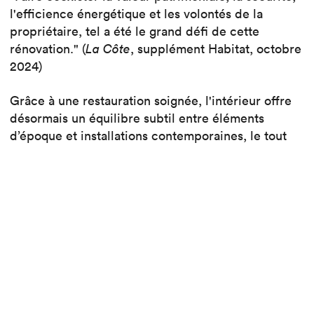
l'efficience énergétique et les volontés de la
propriétaire, tel a été le grand défi de cette
rénovation." (
La Côte
, supplément Habitat, octobre
2024)
Grâce à une restauration soignée, l'intérieur offre
désormais un équilibre subtil entre éléments
d’époque et installations contemporaines, le tout
dans une ambiance "Black & White" souhaitée par
le Maître d’ouvrage. Ce projet illustre notre
engagement à préserver le patrimoine tout en
répondant aux normes actuelles.
Lire l'article
Voir le projet