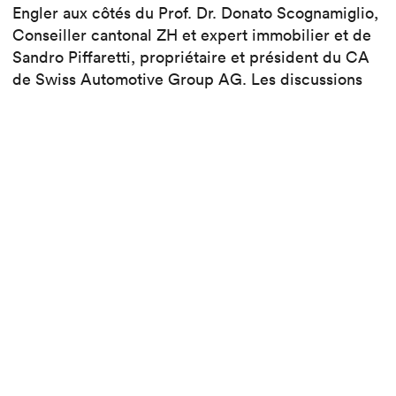
Engler aux côtés du Prof. Dr. Donato Scognamiglio,
Conseiller cantonal ZH et expert immobilier et de
Sandro Piffaretti, propriétaire et président du CA
de Swiss Automotive Group AG. Les discussions
ont abordé les transformations majeures du cadre
de vie et de travail face aux évolutions sociétales.
Cette deuxième participation a permis à CCHE de
consolider sa présence au sein des grands rendez-
vous de l’immobilier, confirmant son rôle d’acteur
clé dans le développement de solutions
architecturales et urbanistiques, durables et
visionnaires.