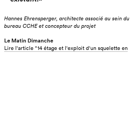
Hannes Ehrensperger, architecte associé au sein du
bureau CCHE et concepteur du projet
Le Matin Dimanche
Lire l'article "14 étage et l'exploit d'un squelette en
bois"
24 Heures
Lire l'article "La tour en bois de Malley est un
double défi"
Voir le projet