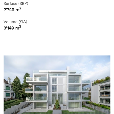
Surface (SBP)
2
2'743 m
Volume (SIA)
3
8'149 m