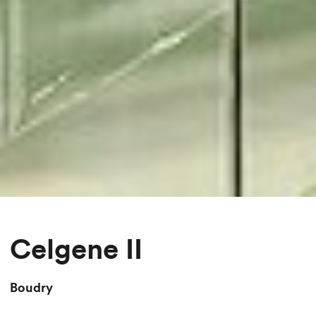
Celgene II
Boudry