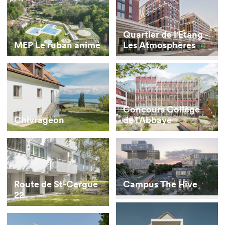
Quartier de l'Etang -
MEP Le ruban animé
Les Atmosphères
Concours Collège
Chivrageon
de l’Abbaye
Campus The Hive
Route de St-Cergue
22