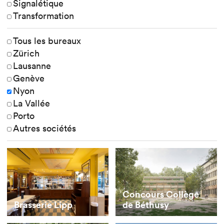
Signalétique
Transformation
Tous les bureaux
Zürich
Lausanne
Genève
Nyon
La Vallée
Porto
Autres sociétés
Concours Collège
Brasserie Lipp
de Béthusy