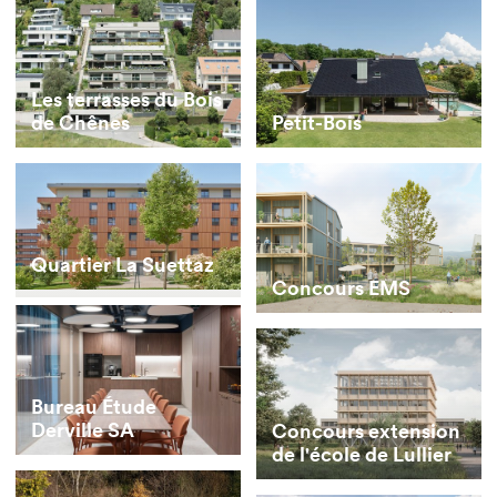
Les terrasses du Bois
de Chênes
Petit-Bois
Quartier La Suettaz
Concours EMS
Bureau Étude
Derville SA
Concours extension
de l'école de Lullier