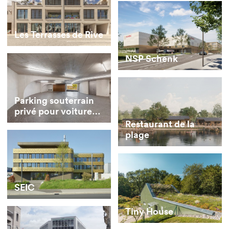
Les Terrasses de Rive
NSP Schenk
Parking souterrain
privé pour voitures
de collection
Restaurant de la
plage
SEIC
Tiny House