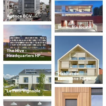
Agence BCV
Immeuble locatif
The Hive -
Headquarters HP
Inc. et HP Enterprise
Habitat de
l'ancienne Forge
Le Petit Vignoble