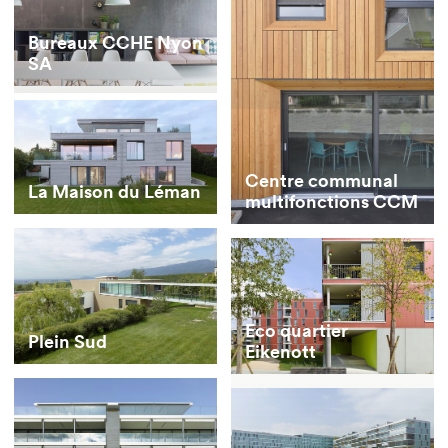
Bureaux CCHE Nyon
SA
Centre communal
La Maison du Léman
multifonctions CCM
Eco quartier
Plein Sud
Eikenott