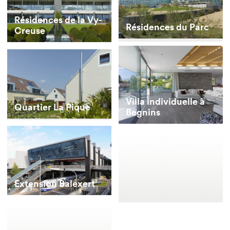
Résidences de la Vy-
Résidences du Parc
Creuse
Villa individuelle à
Quartier La Pique
Begnins
Extension Balexert