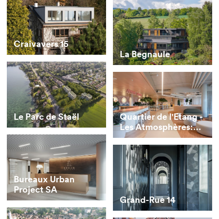
Craivavers 15
La Begnaule
Le Parc de Staël
Quartier de l'Etang -
Les Atmosphères:
Résidence étudiante
- Omestay
Bureaux Urban
Project SA
Grand-Rue 14