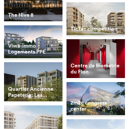
The Hive 8
TicTac competition
Viwa-immo
Logements PPE
Centre de Biométrie
du Flon
Quartier Ancienne
Papeterie: Les
Berges
2m2c congress
center