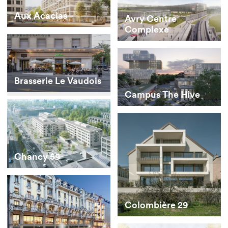
Aux Acacias
Avry Centre
Complexe
Brasserie Le Vaudois
Campus The Hive
Chancy 59
Colombière 29