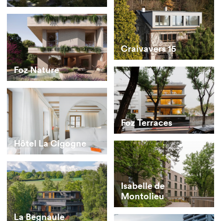
Craivavers 15
Foz Nature
Foz Terraces
Hôtel La Cigogne
Isabelle de
Montolieu
La Begnaule