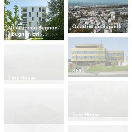
Quartier du Bugnon
Quartier du Bugnon
- Bugnon Est -
buildings E and F
SEIC
Tiny House
Tree House