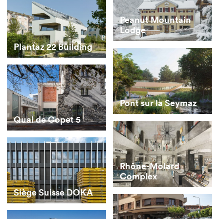
Peanut Mountain
Lodge
Plantaz 22 Building
Pont sur la Seymaz
Quai de Copet 5
Rhône-Molard
Complex
Siège Suisse DOKA