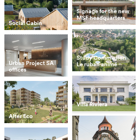
Signage for the new
MSF headquarters
Social Cabin
Study Commission
Urban Project SA
Le ruban animé
offices
Villa Riviera
Alter Eco