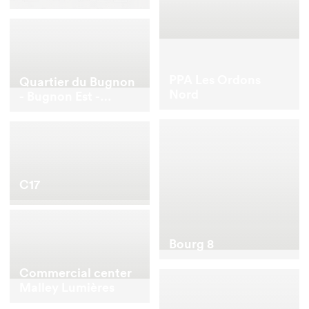
PPA Les Ordons
Quartier du Bugnon
Nord
- Bugnon Est -
Building D
C17
Bourg 8
Commercial center
Malley Lumières