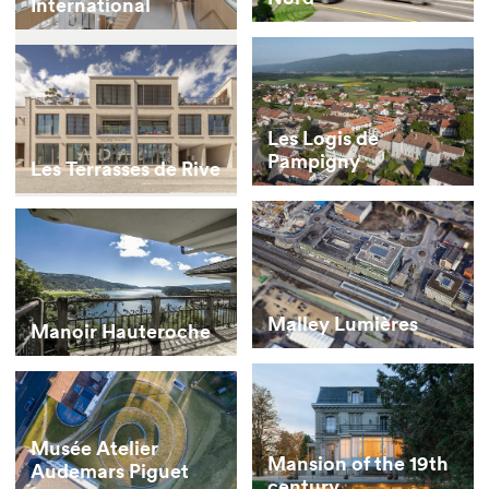
International
Les Logis de
Pampigny
Les Terrasses de Rive
Malley Lumières
Manoir Hauteroche
Musée Atelier
Mansion of the 19th
Audemars Piguet
century.