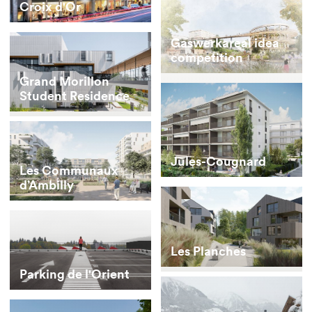
Croix d'Or
Gaswerkareal idea
competition
Grand Morillon
Student Residence
Jules-Cougnard
Les Communaux
d’Ambilly
Les Planches
Parking de l'Orient