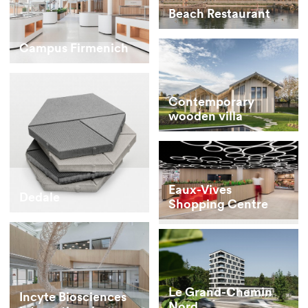
Beach Restaurant
Campus Firmenich
Contemporary
wooden villa
Eaux-Vives
Dedale
Shopping Centre
Le Grand-Chemin
Incyte Biosciences
Nord