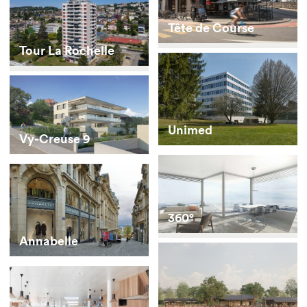
Tête de Course
Tour La Rochelle
Unimed
Vy-Creuse 9
360°
Annabelle