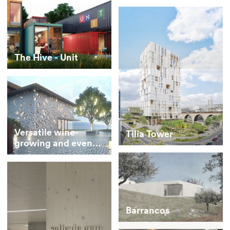
The Hive - Unit
Versatile wine-
Tilia Tower
growing and event
venue
Barrancos