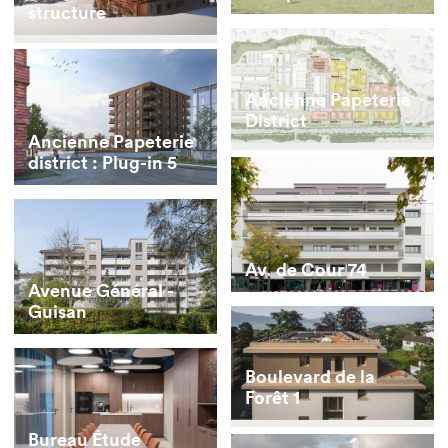
structure
Ancienne Papeterie
District
Ancienne Papeterie
district : Plug-in 5
Av. de Cour 74
Avenue Général -
Guisan
Boulevard de la
Forêt 1
Bureau Étude