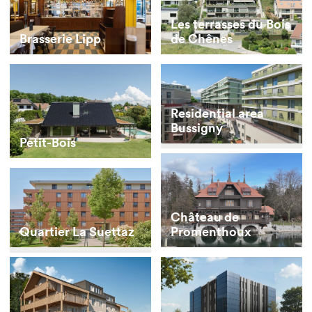
Les terrasses du Bois
Brasserie Lipp
de Chênes
Residential area
Bussigny
Petit-Bois
Château de
Quartier La Suettaz
Promenthoux