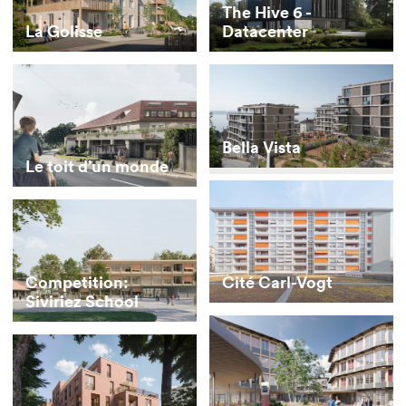
The Hive 6 -
La Golisse
Datacenter
Bella Vista
Le toit d’un monde
Cité Carl-Vogt
Competition:
Siviriez School