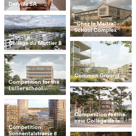
Derville SA
"Chez le Maître"
School Complex
Collège du Mottier B
Common Ground
Competition for the
Lullier school
extension
Competition for the
new Collège de la
Combe
Competition:
Sonnentalstrasse 8