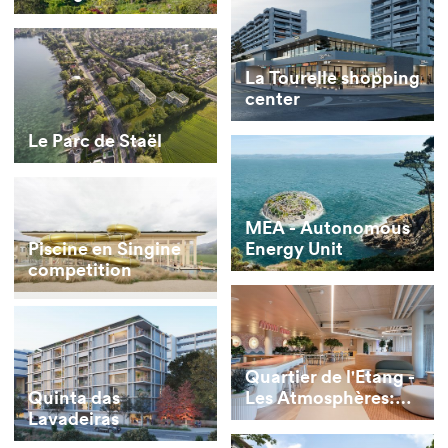
La Tourelle shopping
center
Le Parc de Staël
MEA - Autonomous
Energy Unit
Piscine en Singine
competition
Quartier de l'Etang -
Les Atmosphères:
Quinta das
Student residence –
Lavadeiras
Omestay