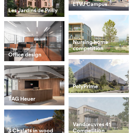
ETVJ Campus
Les Jardins de Prilly
Nursing home
competition
Office design
PolyPrime
TAG Heuer
Vandœuvres 41
Competition
3 Chalets in wood