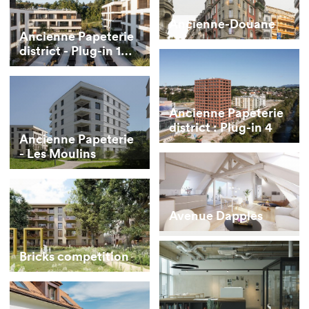
Ancienne-Douane
Ancienne Papeterie
district - Plug-in 1
Marly
Ancienne Papeterie
district : Plug-in 4
Ancienne Papeterie
- Les Moulins
Avenue Dapples
Bricks competition