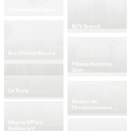
Urbaniser les Alpes
BCV Branch
Eco District Record
Fitness NonStop
Gym
La Toula
Maison de
l'Environnement
Competition
Migros MParc
Restaurant