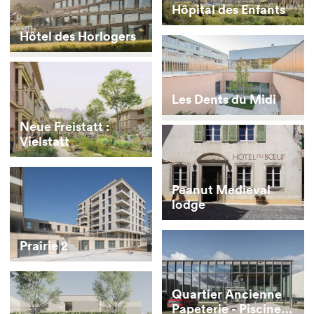
Hôpital des Enfants
Hôtel des Horlogers
Les Dents du Midi
Neue Freistatt :
Vielstatt
Peanut Medieval
lodge
Prairie 2
Quartier Ancienne
Papeterie - Piscine