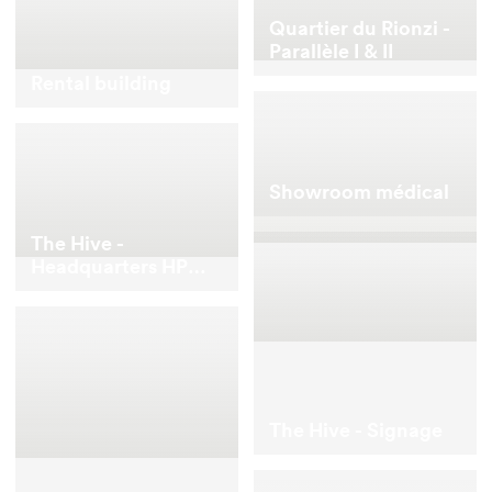
Quartier du Rionzi -
Parallèle I & II
Rental building
Showroom médical
The Hive -
Headquarters HP
Inc. and HP
Enterprise
The Hive - Signage