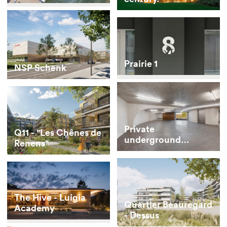
Prairie 1
NSP Schenk
Private
Q11 - "Les Chênes de
underground
Renens"
parking for vintage
cars
The Hive - Luigia
Quartier Beauregard
Academy
- Dessus