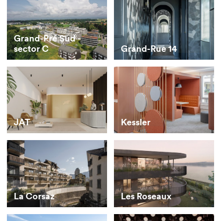
Grand-Pré Sud -
sector C
Grand-Rue 14
JAT
Kessler
La Corsaz
Les Roseaux