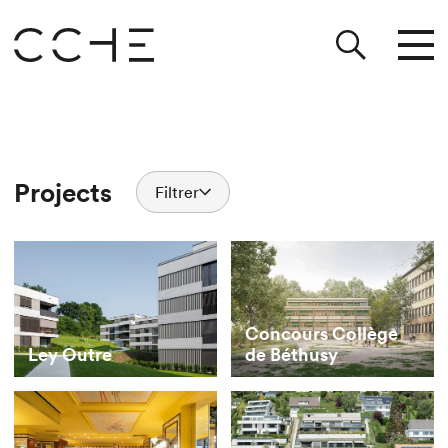
Projects
Filtrer
Concours Collège
Ley Outre
de Béthusy