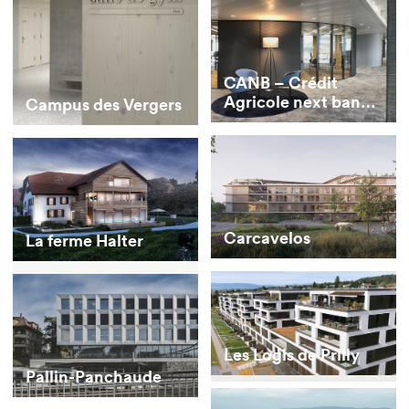
CANB – Crédit
Agricole next bank
Campus des Vergers
(Switzerland) SA
Carcavelos
La ferme Halter
Les Logis de Prilly
Pallin-Panchaude