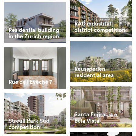
RAD industrial
district competition
Residential building
in the Zurich region
Reussperlen
residential area
Rue de l'Evêché 7
Santa Engracia e
Bela Vista
Streuli Park Süd
competition