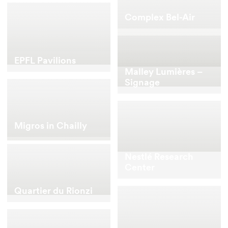
Complex Bel-Air
EPFL Pavilions
Malley Lumières –
Signage
Migros in Chailly
Nestlé Research
Center
Quartier du Rionzi