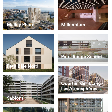
Malley Phare
Millennium
Pont-Rouge School
Petit Bâle Nord
Quartier de l'Etang -
Les Atmosphères
Sablons