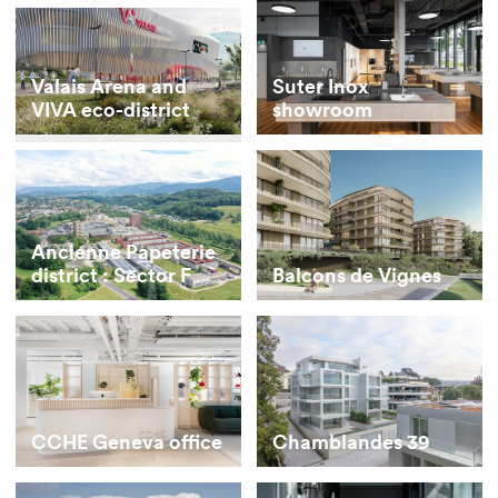
Valais Arena and
Suter Inox
VIVA eco-district
showroom
Ancienne Papeterie
district : Sector F
Balcons de Vignes
CCHE Geneva office
Chamblandes 39