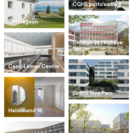
CCHE porto’s office
Chivrageon
Collège de l'Abbaye
Tender
Coop Léman Centre
Grand’Rive Parc
Haldimand 18