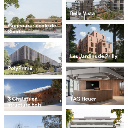
Bella Vista
Concours : école de
Siviriez
Les Jardins de Prilly
PolyPrime
TAG Heuer
3 Chalets en
structure bois