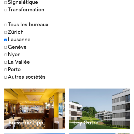
Signalétique
Transformation
Tous les bureaux
Zürich
Lausanne
Genève
Nyon
La Vallée
Porto
Autres sociétés
Brasserie Lipp
Ley Outre