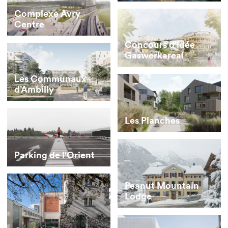
Complexe Avry
Centre
Concours d’idée
Gaswerkareal
Les Communaux
d’Ambilly
Les Planches
Parking de l'Orient
Peanut Mountain
Lodge