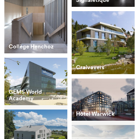
Collège Henchoz
Craivavers
GEMS World
Academy
Hôtel Warwick