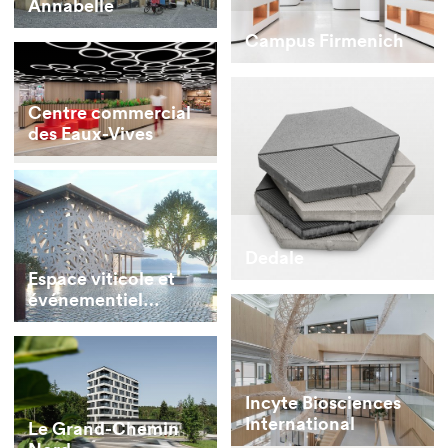
Annabelle
Campus Firmenich
Centre commercial
des Eaux-Vives
Dedale
Espace viticole et
événementiel
polyvalent
Incyte Biosciences
International
Le Grand-Chemin