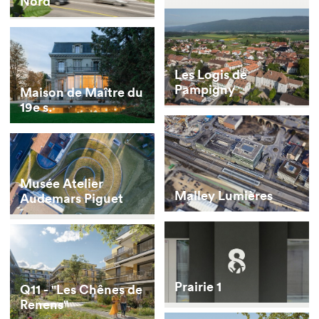
Nord
Les Logis de
Pampigny
Maison de Maître du
19e s.
Musée Atelier
Malley Lumières
Audemars Piguet
Prairie 1
Q11 - "Les Chênes de
Renens"