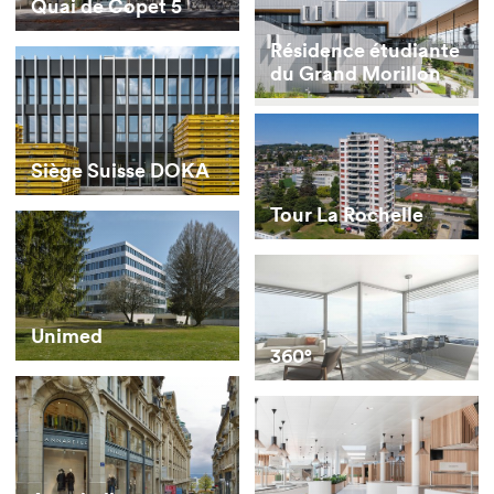
Quai de Copet 5
Résidence étudiante
du Grand Morillon
Siège Suisse DOKA
Tour La Rochelle
Unimed
360°