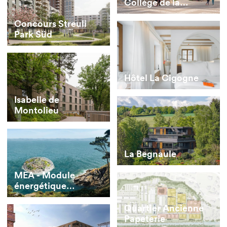
Collège de la
Combe
Concours Streuli
Park Süd
Hôtel La Cigogne
Isabelle de
Montolieu
La Begnaule
MEA - Module
énergétique
autonome
Quartier Ancienne
Papeterie