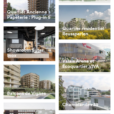
Quartier Ancienne
Papeterie : Plug-in 5
Quartier résidentiel
Reussperlen
Showroom Suter
Inox
Valais Arena et
Écoquartier VIVA
Balcons de Vignes
Chamblandes 39