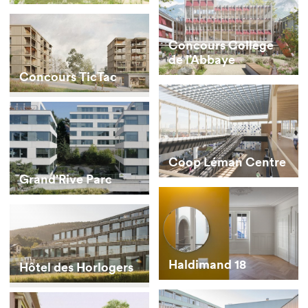
Concours Collège
de l’Abbaye
Concours TicTac
Coop Léman Centre
Grand’Rive Parc
Haldimand 18
Hôtel des Horlogers