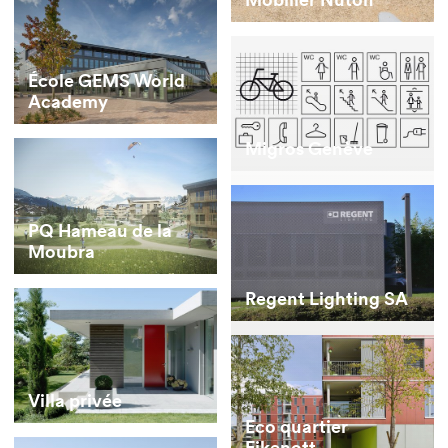
École GEMS World
Academy
Migros Genève
PQ Hameau de la
Moubra
Regent Lighting SA
Villa privée
Eco quartier
Eikenott