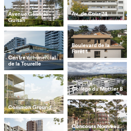
Av. de Cour 74
Avenue Général -
Guisan
Boulevard de la
Forêt 1
Centre commercial
de la Tourelle
Collège du Mottier B
Common Ground
Concours Nouveau