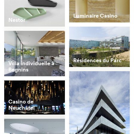
Luminaire Casino
Nestor
Résidences du Parc
Villa individuelle à
Begnins
Casino de
Neuchâtel