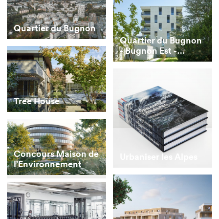
Quartier du Bugnon
Quartier du Bugnon
- Bugnon Est -
bâtiments E et F
Tree House
Concours Maison de
Urbaniser les Alpes
l’Environnement