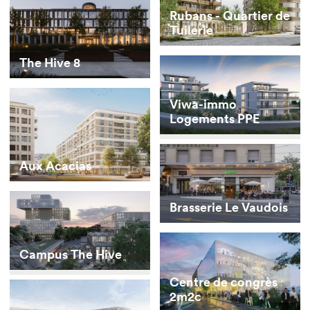
Rubans - Quartier de
Tuilerie
The Hive 8
Viwa-immo
Logements PPE
Aux Acacias
Brasserie Le Vaudois
Campus The Hive
Centre de congrès
2m2c