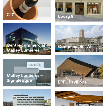
C17
Bourg 8
Centre commercial
Complexe Bel-Air
Malley Lumières
Malley Lumières –
Signalétique
EPFL Pavilions