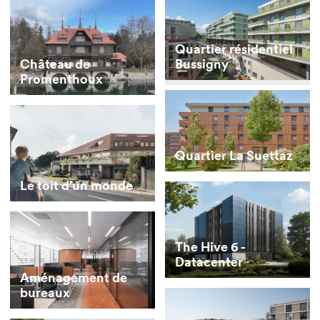
Quartier résidentiel
Bussigny
Château de
Promenthoux
Quartier La Suettaz
Le toit d’un monde
The Hive 6 -
Datacenter
Aménagement de
bureaux