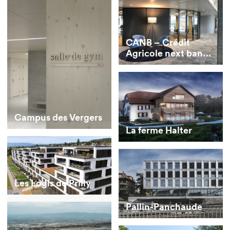
CANB – Crédit
Agricole next bank
(Suisse) SA
Campus des Vergers
La ferme Halter
Les Logis de Prilly
Pallin-Panchaude