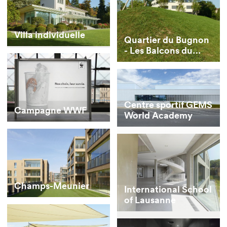
Villa individuelle
Quartier du Bugnon
- Les Balcons du
Mont
Centre sportif GEMS
Campagne WWF
World Academy
Champs-Meunier
International School
of Lausanne