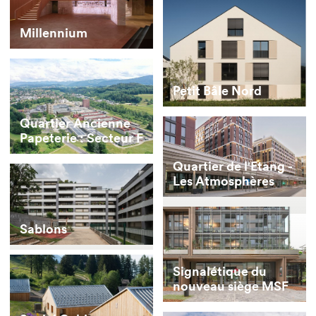
Millennium
Petit Bâle Nord
Quartier Ancienne
Papeterie : Secteur F
Quartier de l'Etang -
Les Atmosphères
Sablons
Signalétique du
nouveau siège MSF