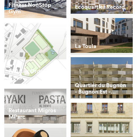
Fitness NonStop
Ecoquartier Record
Gym
La Toula
PPA Les Ordons
Nord
Quartier du Bugnon
- Bugnon Est -
bâtiment D
Restaurant Migros
MParc