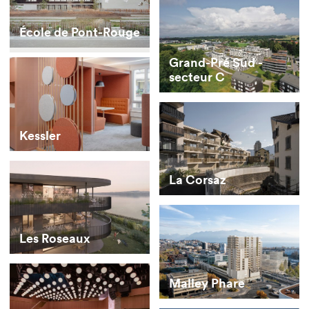
École de Pont-Rouge
Grand-Pré Sud -
secteur C
Kessler
La Corsaz
Les Roseaux
Malley Phare