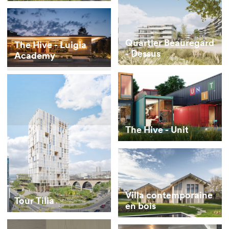
Quartier Beauregard
The Hive - Luigia
- Dessus
Academy
The Hive - Unit
Villa contemporaine
Tour Tilia
en bois