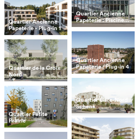
Quartier Ancienne
Papeterie : Piscine
Quartier Ancienne
de Marly
Papeterie - Plug-in 1
Quartier Ancienne
Papeterie : Plug-in 4
Quartier de la Croix
Nord
Quartier Gare-Nord
Schenk
Quartier Petite
Prairie