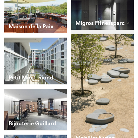
Migros Fitnessparc
Maison de la Paix
Petit Mont-Riond
Bijouterie Guillard
Mobilier Nuton