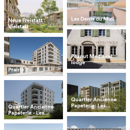
Les Dents du Midi
Neue Freistatt :
Vielstatt
Peanut Medieval
lodge
Prairie 2
Quartier Ancienne
Papeterie: Les
Quartier Ancienne
Berges
Papeterie - Les
Moulins