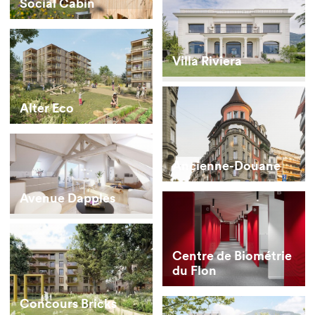
Social Cabin
Villa Riviera
Alter Eco
Ancienne-Douane
Avenue Dapples
Centre de Biométrie
du Flon
Concours Bricks