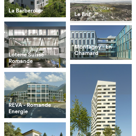
La Barberole
Le Brit
Montagny - En
Chamard
Loterie Suisse
Romande
REVA - Romande
Energie