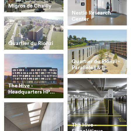
Migros de Chailly
Nestlé Research
Center
Quartier du Rionzi
Quartier du Rionzi -
Parallèle I & II
The Hive -
Headquarters HP
Inc. et HP Enterprise
The Hive -
Signalétique