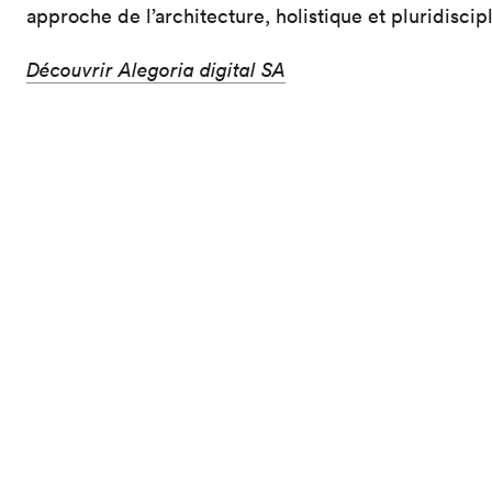
approche de l’architecture, holistique et pluridiscipl
Découvrir Alegoria digital SA
Copilot : Développement
Copilot est un logiciel de gestion des phasages de tra
projets de transformation en site occupé. Il permet d
meilleure gestion et visualisation des rocades, des fl
représentation temporelle dynamique et rend la com
fluide grâce à une vue complète du déroulé du proj