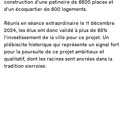
construction d'une patinoire de 6500 places et
d'un écoquartier de 600 logements.
Réunis en séance extraordinaire le 11 décembre
2024, les élus ont donc validé à plus de 85%
l'investissement de la ville pour ce projet. Un
plébiscite historique qui représente un signal fort
pour la poursuite de ce projet ambitieux et
qualitatif, dont les racines sont ancrées dans la
tradition sierroise.
Ce projet d’ensemble proposera, en plus de son
offre sportive diversifiée, de loisirs, de commerce
et d’activités, des logements intergénérationnels à
haute performance énergétique en s’inscrivant
dans les préoccupations et défis actuels en matière
de qualité de vie sociale et de durabilité.