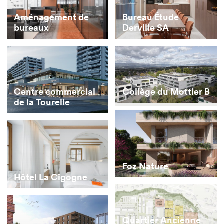
Aménagement de
Bureau Étude
bureaux
Derville SA
Collège du Mottier B
Centre commercial
de la Tourelle
Foz Nature
Hôtel La Cigogne
Quartier Ancienne