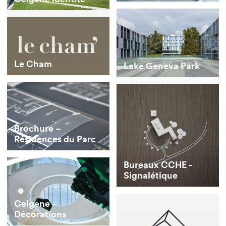
Le Cham
Lake Geneva Park
Brochure –
Résidences du Parc
Bureaux CCHE -
Signalétique
Celgene -
Décorations