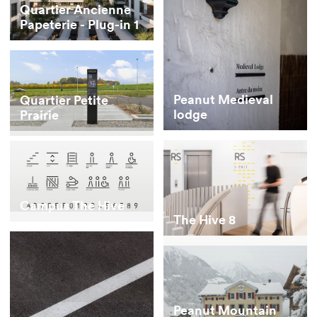
Quartier Ancienne
Papeterie - Plug-in 1
Peanut Medieval
Quartier Petite
lodge
Prairie
Campus The Hive
The Hive 8
Peanut Mountain