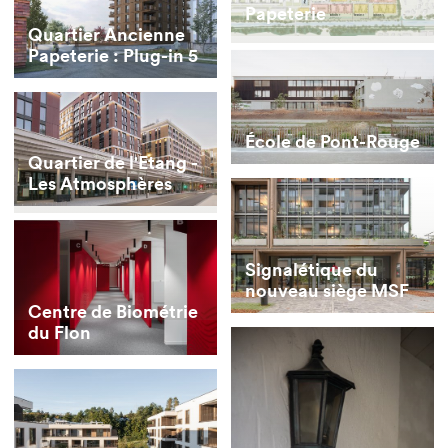
Papeterie
Quartier Ancienne
Papeterie : Plug-in 5
École de Pont-Rouge
Quartier de l'Etang -
Les Atmosphères
Signalétique du
nouveau siège MSF
Centre de Biométrie
du Flon