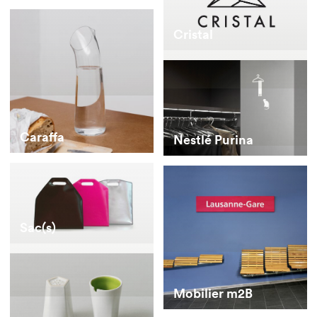
Cristal
Caraffa
Nestlé Purina
Sac(s)
Mobilier m2B