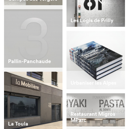
Les Logis de Prilly
Pallin-Panchaude
Urbaniser les Alpes
Restaurant Migros
MParc
La Toula