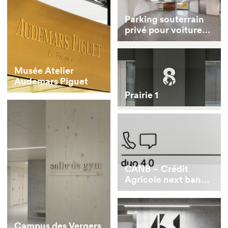
Parking souterrain
privé pour voitures
de collection
Musée Atelier
Audemars Piguet
Prairie 1
CANB – Crédit
Agricole next bank
(Suisse) SA
Campus des Vergers