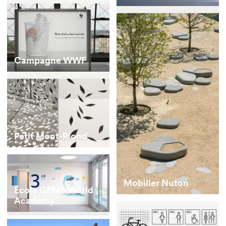
Campagne WWF
Petit Mont-Riond
Mobilier Nuton
École GEMS World
Academy