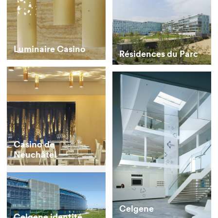
Luminaire Casino
Résidences du Parc
Casino de
Neuchâtel
Celgene
Celgene identité