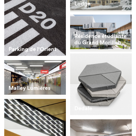
Lodge
Résidence étudiante
du Grand Morillon
Parking de l'Orient
Malley Lumières
Dedale