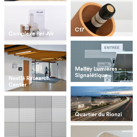
C17
Complexe Bel-Air
Malley Lumières –
Signalétique
Nestlé Research
Center
Quartier du Rionzi