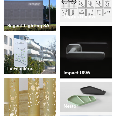
Migros Genève
Regent Lighting SA
La Feuillère
Impact USW
Nestor