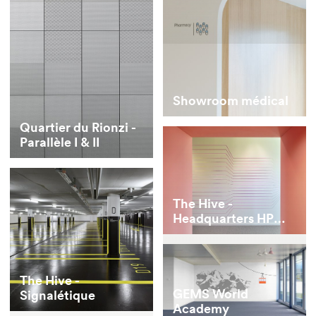
Showroom médical
Quartier du Rionzi -
Parallèle I & II
The Hive -
Headquarters HP
Inc. et HP Enterprise
The Hive -
GEMS World
Signalétique
Academy