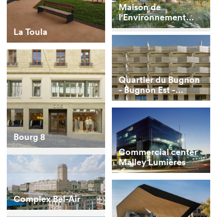
Maison de
l'Environnement
Competition
La Toula
Quartier du Bugnon
- Bugnon Est -
Building D
Bourg 8
Commercial center
Malley Lumières
Complex Bel-Air