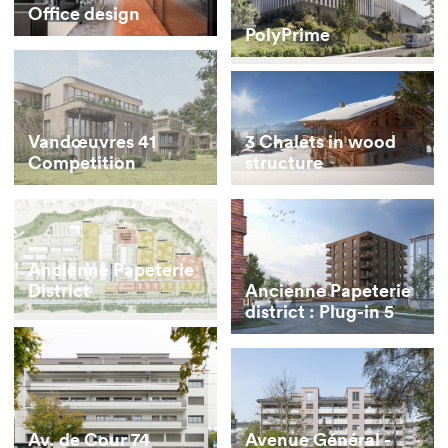
Office design
PolyPrime
Vandœuvres 41
3 Chalets in wood
Competition
structure
Ancienne Papeterie
District
Ancienne Papeterie
district : Plug-in 5
Av. de Cour 74
Avenue Général -