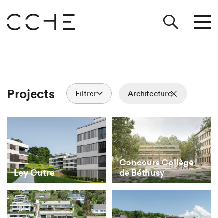
Projects
Filtrer
Architecture
Concours Collège
Ley Outre
de Béthusy