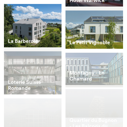
La Barberole
Le Petit Vignoble
Montagny - En
Chamard
Loterie Suisse
Romande
Quartier du Bugnon
- Les Balcons du