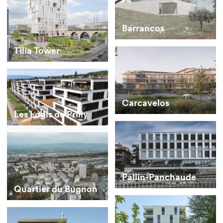
Barrancos
Tilia Tower
Carcavelos
Les Logis de Prilly
Pallin-Panchaude
Quartier du Bugnon