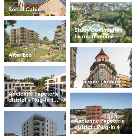
Social Cabin
Study Commission
Le ruban animé
Alter Eco
Ancienne-Douane
Ancienne Papeterie
district - Plug-in 1
Marly
Ancienne Papeterie
district : Plug-in 4