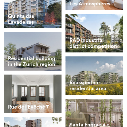
Les Atmosphères:
Student residence –
Omestay
Quinta das
Lavadeiras
RAD industrial
district competition
Residential building
in the Zurich region
Reussperlen
residential area
Rue de l'Evêché 7
Santa Engracia e