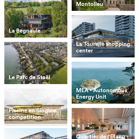
Montolieu
La Begnaule
La Tourelle shopping
center
Le Parc de Staël
MEA - Autonomous
Energy Unit
Piscine en Singine
competition
Quartier de l'Etang -