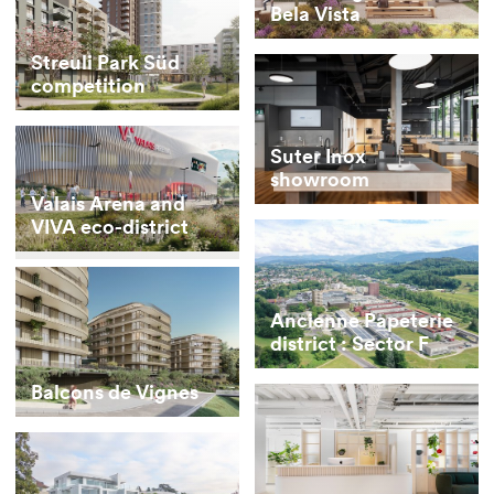
Bela Vista
Streuli Park Süd
competition
Suter Inox
showroom
Valais Arena and
VIVA eco-district
Ancienne Papeterie
district : Sector F
Balcons de Vignes