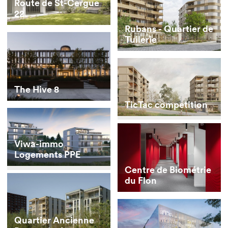
Route de St-Cergue
22
Rubans - Quartier de
Tuilerie
The Hive 8
TicTac competition
Viwa-immo
Logements PPE
Centre de Biométrie
du Flon
Quartier Ancienne