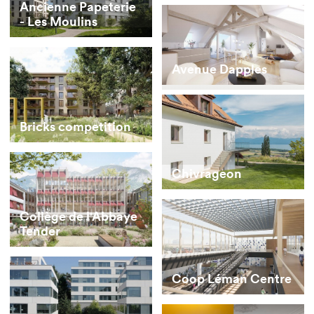
Ancienne Papeterie
- Les Moulins
Avenue Dapples
Bricks competition
Chivrageon
Collège de l'Abbaye
Tender
Coop Léman Centre