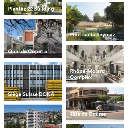
Plantaz 22 Building
Pont sur la Seymaz
Quai de Copet 5
Rhône-Molard
Complex
Siège Suisse DOKA
Tête de Course