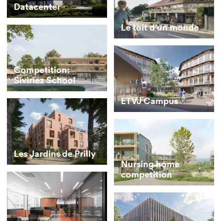
Datacenter
Le toit d’un monde
Competition:
Siviriez School
ETVJ Campus
Les Jardins de Prilly
Nursing home
competition