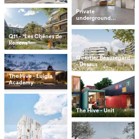
Private
underground
parking for vintage
cars
Q11 - "Les Chênes de
Renens"
Quartier Beauregard
- Dessus
The Hive - Luigia
Academy
The Hive - Unit