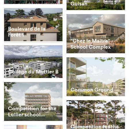
Guisan
Boulevard de la
Forêt 1
"Chez le Maître"
School Complex
Collège du Mottier B
Common Ground
Competition for the
Lullier school
extension
Competition for the