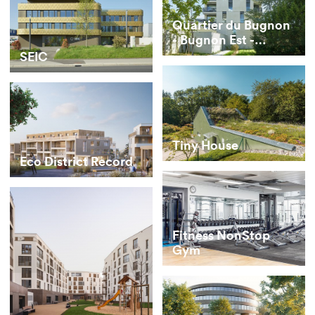
Quartier du Bugnon
- Bugnon Est -
buildings E and F
SEIC
Tiny House
Eco District Record
Fitness NonStop
Gym