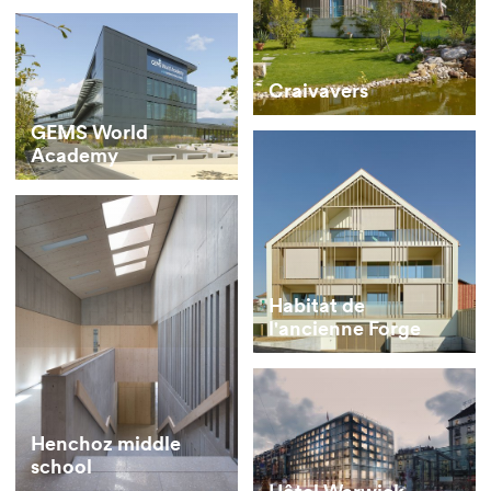
Enterprise
Craivavers
GEMS World
Academy
Habitat de
l'ancienne Forge
Henchoz middle
school
Hôtel Warwick