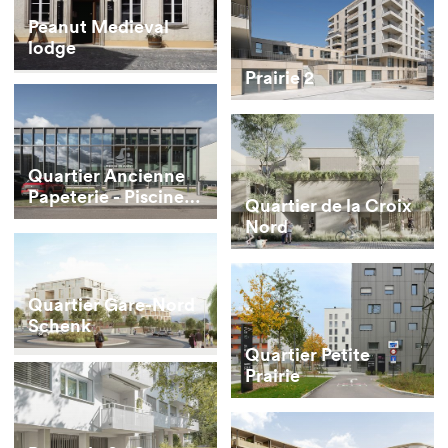
Peanut Medieval
lodge
Prairie 2
Quartier Ancienne
Papeterie - Piscine
Quartier de la Croix
de Marly
Nord
Quartier Gare-Nord
Schenk
Quartier Petite
Prairie