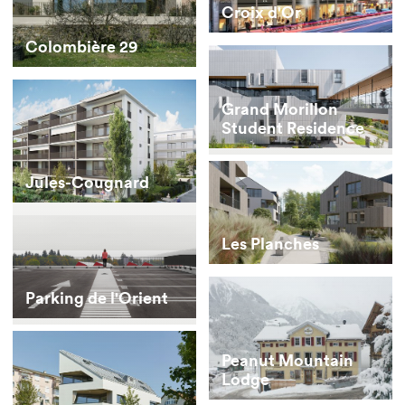
Croix d'Or
Colombière 29
Grand Morillon
Student Residence
Jules-Cougnard
Les Planches
Parking de l'Orient
Peanut Mountain
Lodge