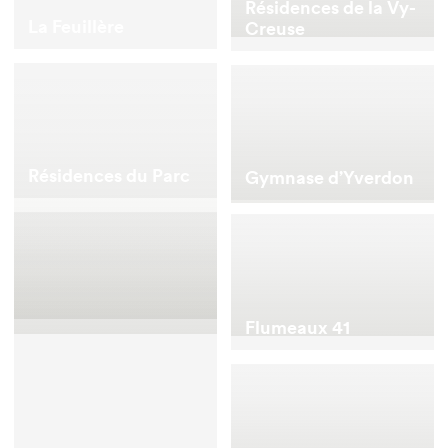
Résidences de la Vy-
La Feuillère
Creuse
Résidences du Parc
Gymnase d’Yverdon
Flumeaux 41