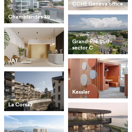
CCHE Geneva office
Chamblandes 39
Grand-Pré Sud -
sector C
JAT
Kessler
La Corsaz