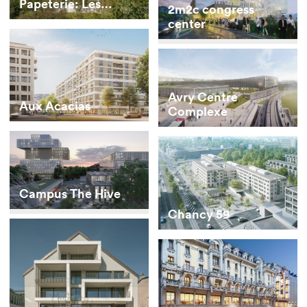
Papeterie: Les
2m2c congress
Berges
center
Avry Centre
Aux Acacias
Complexe
Campus The Hive
Chancy 59