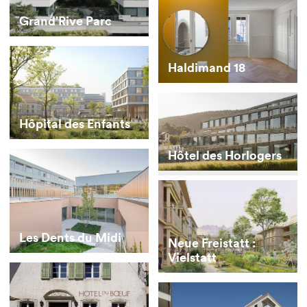
Grand’Rive Parc
Haldimand 18
Hôpital des Enfants
Hôtel des Horlogers
Les Dents du Midi
Neue Freistatt :
Vielstatt