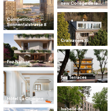
new Collège de la
Combe
Competition:
Sonnentalstrasse 8
Craivavers 15
Foz Nature
Foz Terraces
Hôtel La Cigogne
Isabelle de