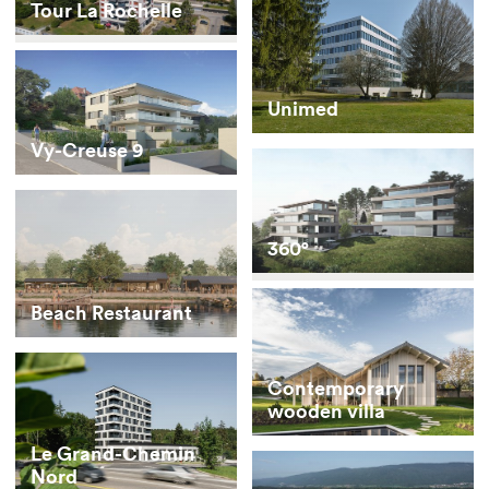
Tour La Rochelle
Unimed
Vy-Creuse 9
360°
Beach Restaurant
Contemporary
wooden villa
Le Grand-Chemin
Nord