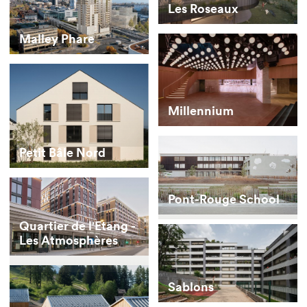
Les Roseaux
Malley Phare
Millennium
Petit Bâle Nord
Pont-Rouge School
Quartier de l'Etang -
Les Atmosphères
Sablons