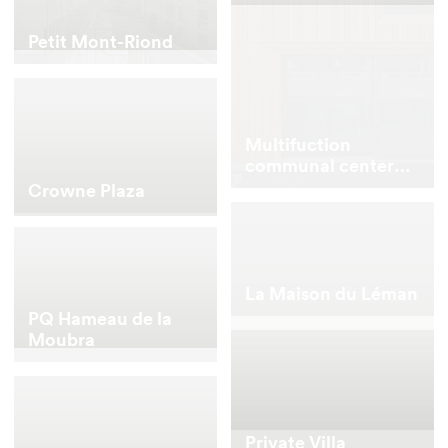
Petit Mont-Riond
Multifuction
communal center
CCM
Crowne Plaza
La Maison du Léman
PQ Hameau de la
Moubra
Private Villa