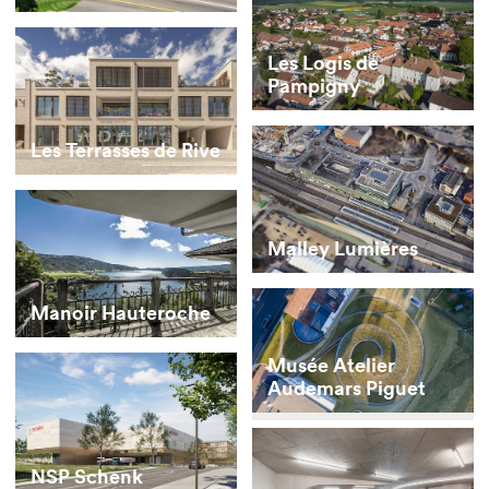
Les Logis de
Pampigny
Les Terrasses de Rive
Malley Lumières
Manoir Hauteroche
Musée Atelier
Audemars Piguet
NSP Schenk