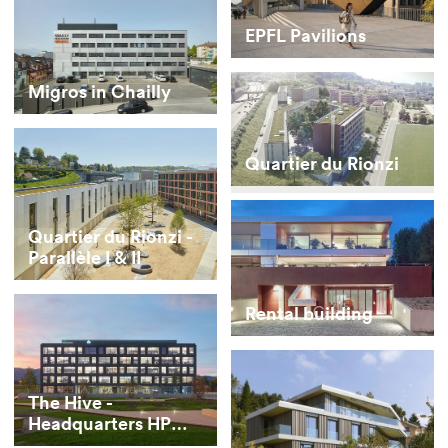
EPFL Pavilions
Migros in Chailly
Quartier du Rionzi
Quartier du Rionzi -
Parallèle I & II
Rental building
The Hive -
Headquarters HP
Inc. and HP