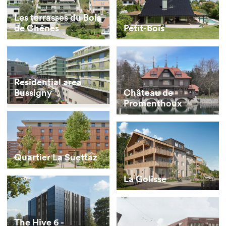
Les terrasses du Bois
de Chênes
Petit-Bois
Residential area
Bussigny
Château de
Promenthoux
Quartier La Suettaz
La Golisse
The Hive 6 -