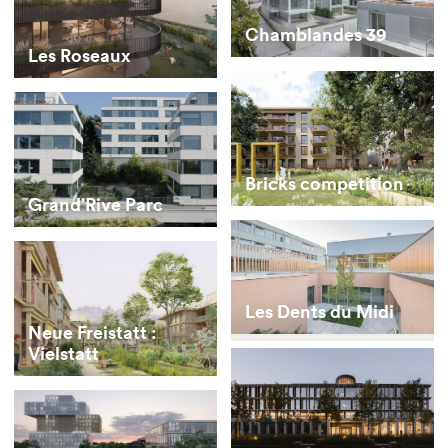
Chamblandes 39
Les Roseaux
Bricks competition
Grand’Rive Parc
Les Dents du Midi
Neue Freistatt :
Vielstatt