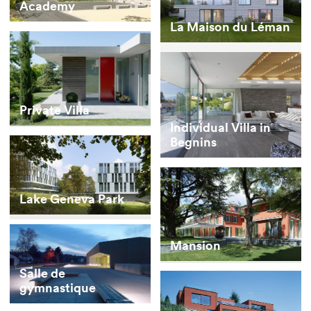
Academy
La Maison du Léman
Private Villa
Individual Villa in
Begnins
Lake Geneva Park
Mansion
Salle de
gymnastique