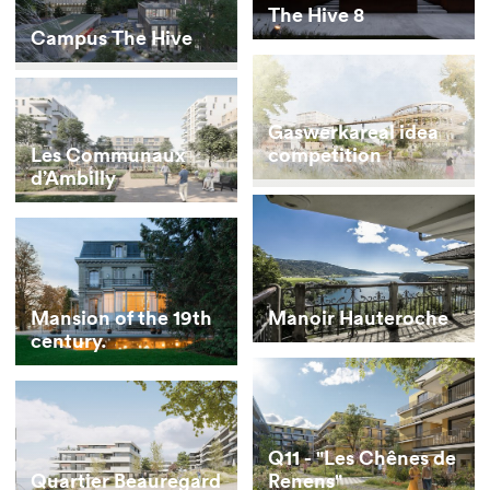
The Hive 8
Campus The Hive
Gaswerkareal idea
competition
Les Communaux
d’Ambilly
Manoir Hauteroche
Mansion of the 19th
century.
Q11 - "Les Chênes de
Renens"
Quartier Beauregard