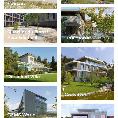
- Dessus
Quartier du Rionzi -
Parallèle I & II
Tree House
Detached Villa
Craivavers
GEMS World