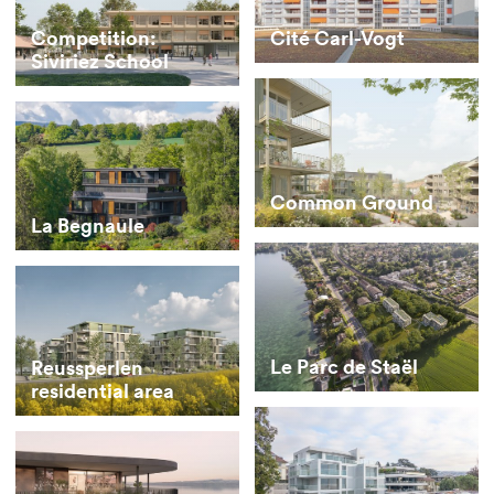
Cité Carl-Vogt
Competition:
Siviriez School
Common Ground
La Begnaule
Le Parc de Staël
Reussperlen
residential area