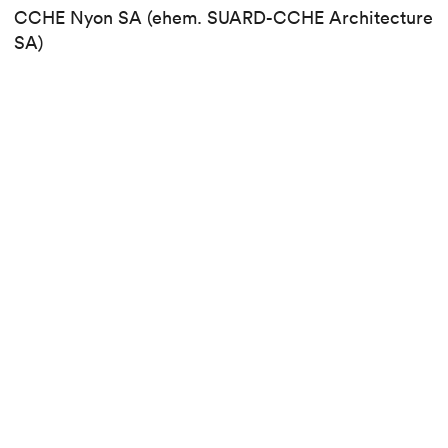
CCHE Nyon SA (ehem. SUARD-CCHE Architecture
SA)
Bauherr
FRANSIM SA
Typologie
Neubau
Programm
6 Wohnungen mit 2,5 bis 3,5 Zimmern, Tiefgarage
Geschossfläche (BGF)
582 qm
Volumen (SIA)
3
3.900 m