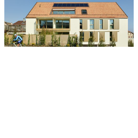
Das Gebäude schlägt eine neue minimalistische
Volumetrie vor und ersetzt eine veraltete
Schlosserwerkstatt, die aus mehreren, aneinander
grenzenden Volumen auf einem Stockwerk besteht.
Die Architektur dieses neuen Baus ist von einer
traditionellen ländlichen Sprache inspiriert und
wurde in einem zeitgenössischen Ausdruck
ausgeführt, um dem Eingang der Ortschaft eine