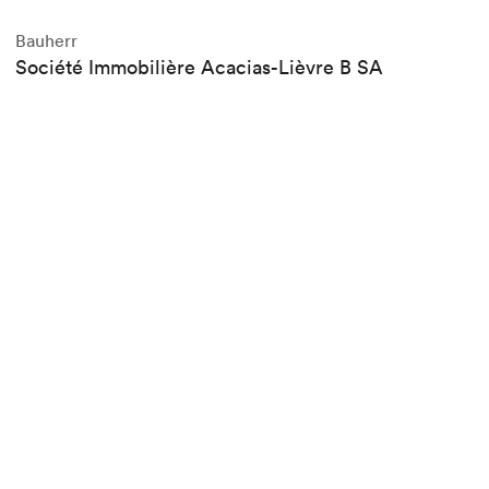
Bauherr
Société Immobilière Acacias-Lièvre B SA
Programm
Wohnungen, Läden, Parkplatz
Geschossfläche (BGF)
51.000 qm
Volumen (SIA)
3
164.129 m
Zusammenarbeit
Magizan SA and Totalunternehmen Losinger
Marazzi
Realisierung
Losinger Marazzi