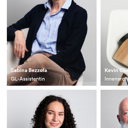
Sabina Bezzola
Kevin Ch
GL-Assistentin
Innenarch