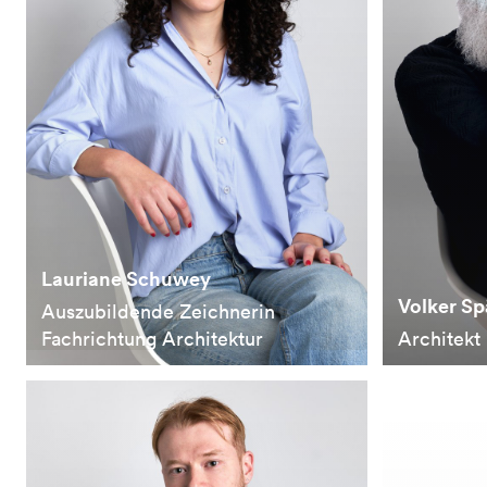
Lauriane Schuwey
Volker Sp
Auszubildende Zeichnerin
Fachrichtung Architektur
Architekt