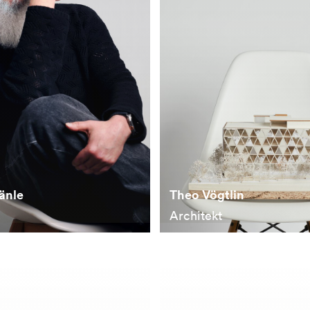
änle
Theo Vögtlin
Architekt