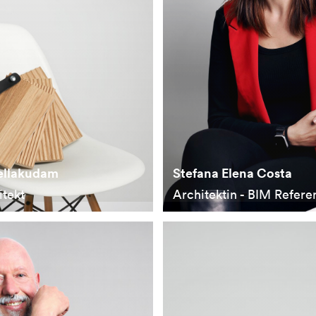
ellakudam
Stefana Elena Costa
itekt
Architektin - BIM Refere