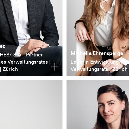
ez
Michelle Ehrensperger
HES/ SIA - Partner
des Verwaltungsrates |
Leiterin Entwicklung - M
| Zürich
Verwaltungsrats | Zürich