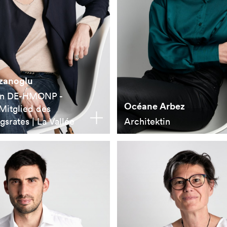
zanoglu
tin DE-HMONP -
Océane Arbez
 Mitglied des
srates | La Vallée
Architektin