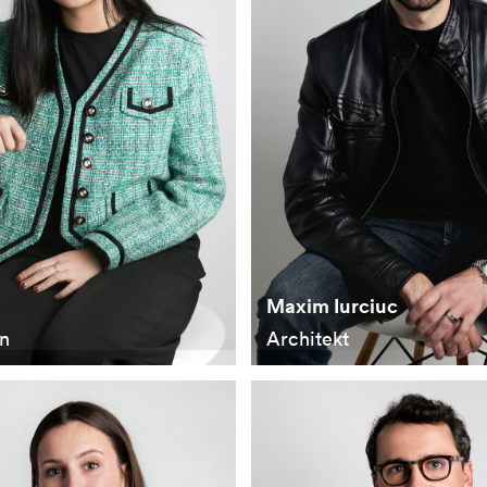
Maxim Iurciuc
in
Architekt