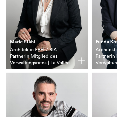
Marie Ståhl
Funda Ko
Architektin EPFL/ SIA -
Architek
Partnerin Mitglied des
Partnerin
Verwaltungsrates | La Vallée
Verwaltung