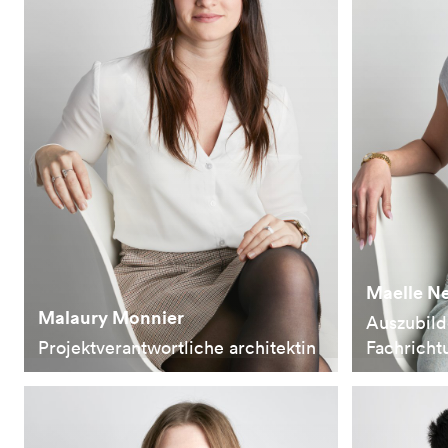
Maelle Ne
Malaury Monnier
Auszubild
Projektverantwortliche architektin
Fachricht