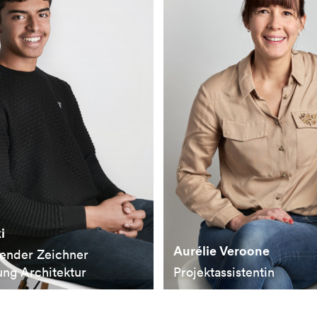
i
Aurélie Veroone
ender Zeichner
ung Architektur
Projektassistentin