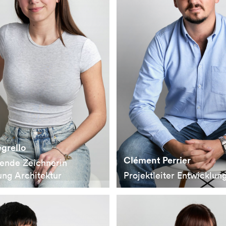
grello
Clément Perrier
ende Zeichnerin
ung Architektur
Projektleiter Entwicklun