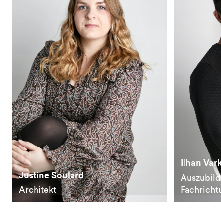
Ilhan Vark
Justine Soulard
Auszubild
Architekt
Fachricht