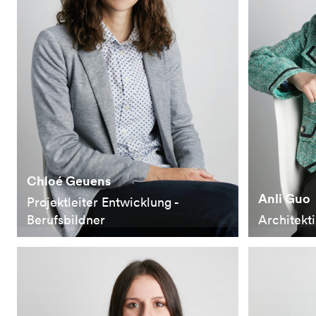
Chloé Geuens
Anli Guo
Projektleiter Entwicklung -
Berufsbildner
Architekt