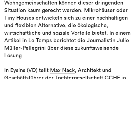
Wohngemeinschaften können dieser dringenden
Situation kaum gerecht werden. Mikrohäuser oder
Tiny Houses entwickeln sich zu einer nachhaltigen
und flexiblen Alternative, die ökologische,
wirtschaftliche und soziale Vorteile bietet. In einem
Artikel in Le Temps berichtet die Journalistin Julie
Müller-Pellegrini über diese zukunftsweisende
Lösung.
In Eysins (VD) teilt
Max Nack
, Architekt und
Geschäftsführer der Tochtergesellschaft CCHE in
Nyon, seine Erfahrungen mit der Planung eines
Mikrohauses: des
Tiny House
, das in ein
bestehendes Grundstück integriert ist, und
veranschaulicht, wie es möglich ist, Lebensqualität,
Nachhaltigkeit und intelligente Verdichtung in
Einklang zu bringen.