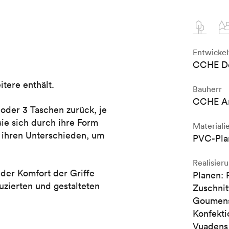
Entwickel
CCHE D
itere enthält.
Bauherr
CCHE Ar
 oder 3 Taschen zurück, je
sie sich durch ihre Form
Materiali
t ihren Unterschieden, um
PVC-Plan
Realisier
der Komfort der Griffe
Planen: 
zierten und gestalteten
Zuschnit
Goumens-
Konfekti
Vuadens