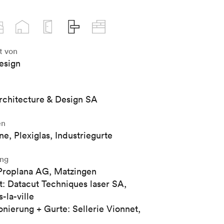
t von
esign
chitecture & Design SA
en
e, Plexiglas, Industriegurte
ung
Proplana AG, Matzingen
t: Datacut Techniques laser SA,
la-ville
onierung + Gurte: Sellerie Vionnet,