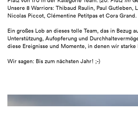
Platz von 170 in der Kategorie Team.
(20. Platz im G
Unsere 8 Warriors: Thibaud Raulin, Paul Gutleben, Lo
Nicolas Piccot, Clémentine Petitpas et Cora Grand.
Ein großes Lob an dieses tolle Team, das in Bezug au
Unterstützung, Aufopferung und Durchhaltevermögen 
diese Ereignisse und Momente, in denen wir starke
Wir sagen: Bis zum nächsten Jahr! ;-)